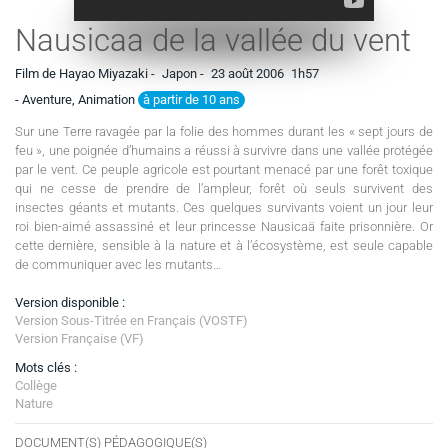
Nausicaa de la vallée du vent
Film de Hayao Miyazaki -
Japon -
23 août 2006
1h57
à partir de 10 ans
- Aventure, Animation
Sur une Terre ravagée par la folie des hommes durant les « sept jours de
feu », une poignée d’humains a réussi à survivre dans une vallée protégée
par le vent. Ce peuple agricole est pourtant menacé par une forêt toxique
qui ne cesse de prendre de l’ampleur, forêt où seuls survivent des
insectes géants et mutants. Ces quelques survivants voient un jour leur
roi bien-aimé assassiné et leur princesse Nausicaä faite prisonnière. Or
cette dernière, sensible à la nature et à l’écosystème, est seule capable
de communiquer avec les mutants…
Version disponible :
Version Sous-Titrée en Français (VOSTF)
Version Française (VF)
Mots clés :
Collège
Nature
DOCUMENT(S) PÉDAGOGIQUE(S)