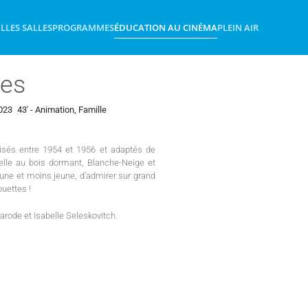
IL
LES SALLES
PROGRAMMES
ÉDUCATION AU CINÉMA
PLEIN AIR
tes
023
43'
- Animation, Famille
isés entre 1954 et 1956 et adaptés de
elle au bois dormant, Blanche-Neige et
eune et moins jeune, d’admirer sur grand
ouettes !
arode et Isabelle Seleskovitch.