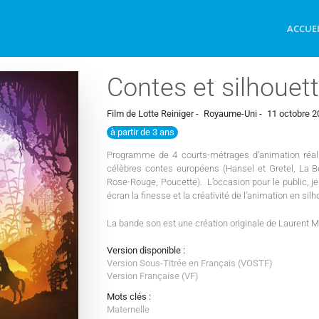
ACCUE
Contes et silhouet
Film de Lotte Reiniger -
Royaume-Uni -
11 octobre 2
à partir de 3 ans
Programme de 4 courts-métrages d’animation réal
célèbres contes européens (Hansel et Gretel, La B
Rose-Rouge, Poucette). L’occasion pour le public, j
écran la finesse et la créativité de l’animation en silh
La bande son est une création originale de Laurent M
Version disponible :
Version Sous-Titrée en Français (VOSTF)
Version Française (VF)
Mots clés :
Maternelle