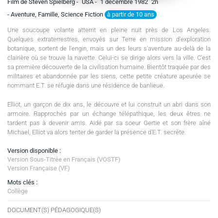
Film de Steven Spielberg -
USA -
1 décembre 1982
2h
à partir de 10 ans
- Aventure, Famille, Science Fiction
Une soucoupe volante atterrit en pleine nuit près de Los Angeles.
Quelques extraterrestres, envoyés sur Terre en mission d'exploration
botanique, sortent de l'engin, mais un des leurs s'aventure au-delà de la
clairière où se trouve la navette. Celui-ci se dirige alors vers la ville. C'est
sa première découverte de la civilisation humaine. Bientôt traquée par des
militaires et abandonnée par les siens, cette petite créature apeurée se
nommant E.T. se réfugie dans une résidence de banlieue.
Elliot, un garçon de dix ans, le découvre et lui construit un abri dans son
armoire. Rapprochés par un échange télépathique, les deux êtres ne
tardent pas à devenir amis. Aidé par sa soeur Gertie et son frère aîné
Michael, Elliot va alors tenter de garder la présence d'E.T. secrète.
Version disponible :
Version Sous-Titrée en Français (VOSTF)
Version Française (VF)
Mots clés :
Collège
DOCUMENT(S) PÉDAGOGIQUE(S)