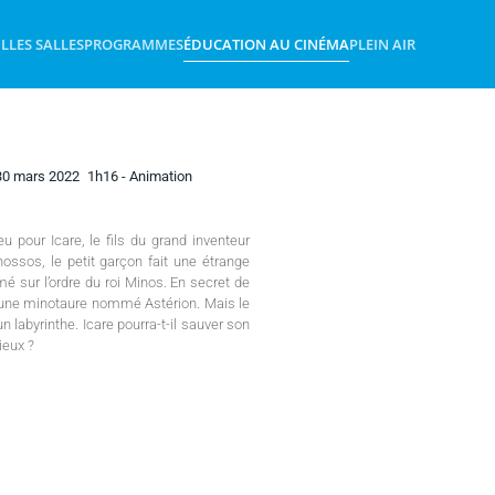
IL
LES SALLES
PROGRAMMES
ÉDUCATION AU CINÉMA
PLEIN AIR
30 mars 2022
1h16
- Animation
eu pour Icare, le fils du grand inventeur
ossos, le petit garçon fait une étrange
mé sur l’ordre du roi Minos. En secret de
 jeune minotaure nommé Astérion. Mais le
labyrinthe. Icare pourra-t-il sauver son
dieux ?